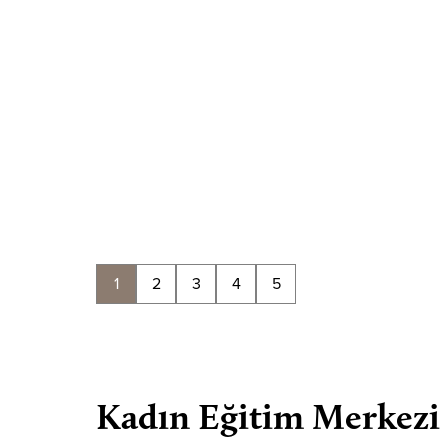
1
2
3
4
5
Kadın Eğitim Merkezi