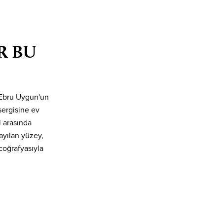
R BU
 Ebru Uygun'un
 sergisine ev
i arasında
yayılan yüzey,
coğrafyasıyla