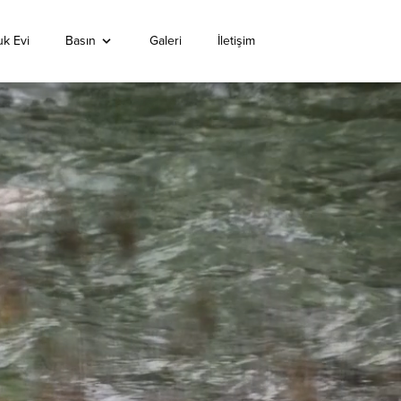
k Evi
Basın
Galeri
İletişim