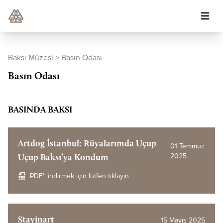
Baksı Müzesi
>
Basın Odası
Basın Odası
BASINDA BAKSI
Artdog İstanbul: Rüyalarımda Uçup
01 Temmuz
2025
Uçup Baksı’ya Kondum
PDF'i indirmek için lütfen tıklayın
Stayinart
15 Mayıs 2025