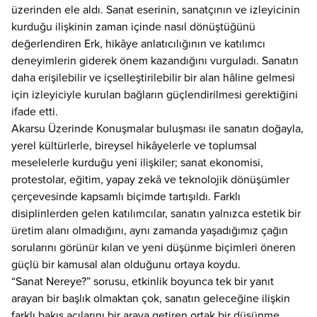
üzerinden ele aldı. Sanat eserinin, sanatçının ve izleyicinin
kurduğu ilişkinin zaman içinde nasıl dönüştüğünü
değerlendiren Erk, hikâye anlatıcılığının ve katılımcı
deneyimlerin giderek önem kazandığını vurguladı. Sanatın
daha erişilebilir ve içselleştirilebilir bir alan hâline gelmesi
için izleyiciyle kurulan bağların güçlendirilmesi gerektiğini
ifade etti.
Akarsu Üzerinde Konuşmalar buluşması ile sanatın doğayla,
yerel kültürlerle, bireysel hikâyelerle ve toplumsal
meselelerle kurduğu yeni ilişkiler; sanat ekonomisi,
protestolar, eğitim, yapay zekâ ve teknolojik dönüşümler
çerçevesinde kapsamlı biçimde tartışıldı. Farklı
disiplinlerden gelen katılımcılar, sanatın yalnızca estetik bir
üretim alanı olmadığını, aynı zamanda yaşadığımız çağın
sorularını görünür kılan ve yeni düşünme biçimleri öneren
güçlü bir kamusal alan olduğunu ortaya koydu.
“Sanat Nereye?” sorusu, etkinlik boyunca tek bir yanıt
arayan bir başlık olmaktan çok, sanatın geleceğine ilişkin
farklı bakış açılarını bir araya getiren ortak bir düşünme