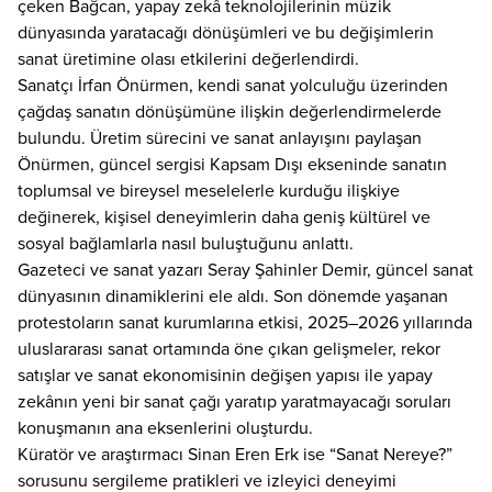
çeken Bağcan, yapay zekâ teknolojilerinin müzik
dünyasında yaratacağı dönüşümleri ve bu değişimlerin
sanat üretimine olası etkilerini değerlendirdi.
Sanatçı İrfan Önürmen, kendi sanat yolculuğu üzerinden
çağdaş sanatın dönüşümüne ilişkin değerlendirmelerde
bulundu. Üretim sürecini ve sanat anlayışını paylaşan
Önürmen, güncel sergisi Kapsam Dışı ekseninde sanatın
toplumsal ve bireysel meselelerle kurduğu ilişkiye
değinerek, kişisel deneyimlerin daha geniş kültürel ve
sosyal bağlamlarla nasıl buluştuğunu anlattı.
Gazeteci ve sanat yazarı Seray Şahinler Demir, güncel sanat
dünyasının dinamiklerini ele aldı. Son dönemde yaşanan
protestoların sanat kurumlarına etkisi, 2025–2026 yıllarında
uluslararası sanat ortamında öne çıkan gelişmeler, rekor
satışlar ve sanat ekonomisinin değişen yapısı ile yapay
zekânın yeni bir sanat çağı yaratıp yaratmayacağı soruları
konuşmanın ana eksenlerini oluşturdu.
Küratör ve araştırmacı Sinan Eren Erk ise “Sanat Nereye?”
sorusunu sergileme pratikleri ve izleyici deneyimi