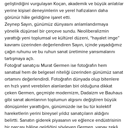
geliştirdiğini vurgulayan Koçan, akademik ve büyük anlatılar
yerine kişisel deneyimlerin ve yerel hafızaların daha
görünür hâle geldiğine işaret etti.
Zeynep Sayın, günümüz dünyasını anlamlandırmaya
yönelik düşünsel bir çerçeve sundu. Neoliberalizmin
yarattığı yeni toplumsal ve kültürel düzeni, “hayalet imge”
kavramı üzerinden değerlendiren Sayın, içinde yaşadığımız
çağın ruhunu ve bu ruhun sanat üretimine yansımalarını
tartışmaya açtı.
Fotoğraf sanatçısı Murat Germen ise fotoğrafın hem
sanatsal hem de belgesel niteliği üzerinden günümüz sanat
ortamını değerlendirdi. Fotoğrafın dünyada olup bitenlere
en hızlı yanıt verebilen alanlardan biri olduğuna dikkat
çeken Germen, geçmişte modernizm, Dadaizm ve Bauhaus
gibi sanat akımlarının toplumun algısını değiştiren büyük
dönüşümler yarattığını, günümüzde ise bu tür kolektif
hareketlerin yerini bireysel yıldız sanatçıların aldığını
belirtti. Sanatın giderek piyasanın ve eğlence endüstrisinin
bir parçası hâline geldiğini söyleyen Germen, yapay zekâ